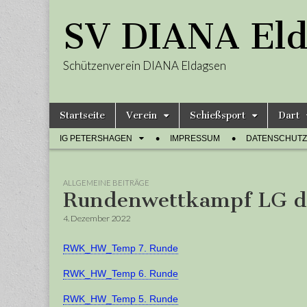
SV DIANA Eld
Schützenverein DIANA Eldagsen
Skip
Main
Startseite
Verein
Schießsport
Dart
to
menu
Sub
content
IG PETERSHAGEN
IMPRESSUM
DATENSCHUT
menu
ALLGEMEINE BEITRÄGE
Rundenwettkampf LG de
4. Dezember 2022
RWK_HW_Temp 7. Runde
RWK_HW_Temp 6. Runde
RWK_HW_Temp 5. Runde