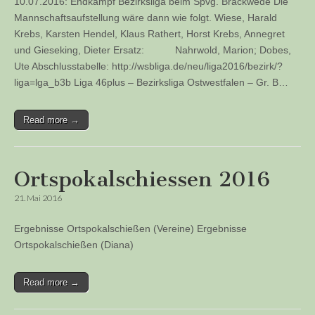
10.07.2016: Endkampf Bezirksliga beim Spvg. Brackwede Die
Mannschaftsaufstellung wäre dann wie folgt. Wiese, Harald
Krebs, Karsten Hendel, Klaus Rathert, Horst Krebs, Annegret
und Gieseking, Dieter Ersatz: Nahrwold, Marion; Dobes,
Ute Abschlusstabelle: http://wsbliga.de/neu/liga2016/bezirk/?
liga=lga_b3b Liga 46plus – Bezirksliga Ostwestfalen – Gr. B…
Read more →
Ortspokalschiessen 2016
21. Mai 2016
Ergebnisse Ortspokalschießen (Vereine) Ergebnisse
Ortspokalschießen (Diana)
Read more →